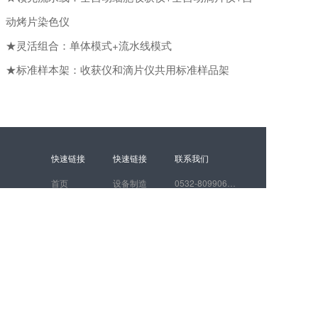
动烤片染色仪
★灵活组合：单体模式+流水线模式
★标准样本架：收获仪和滴片仪共用标准样品架
快速链接
快速链接
联系我们
首页
设备制造
0532-80990616
技术
代理商招募
青岛市崂山区科苑经四路310号506
服务和支持
新闻中心
关于艾科迪
联系我们
Copyright @ 2023-2024 艾科迪 All rights reserved.《互联网药品信息